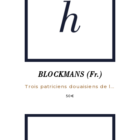
impériale).
BLOCKMANS (Fr.)
Trois patriciens douaisiens de la seconde moitié du XIIIe siècle.
50
€