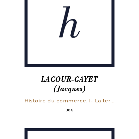
LACOUR-GAYET
(Jacques)
Histoire du commerce. I- La terre et les hommes. II- Le commerce de l’ancien monde jusqu’à la fin du XVe siècle.
80
€