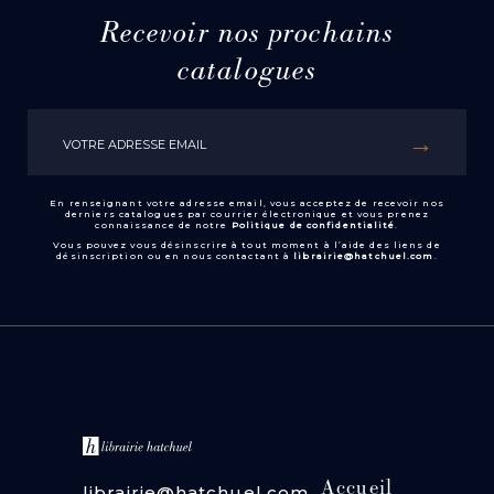
Recevoir nos prochains
catalogues
En renseignant votre adresse email, vous acceptez de recevoir nos
derniers catalogues par courrier électronique et vous prenez
connaissance de notre
Politique de confidentialité
.
Vous pouvez vous désinscrire à tout moment à l’aide des liens de
désinscription ou en nous contactant à
librairie@hatchuel.com
.
Accueil
librairie@hatchuel.com