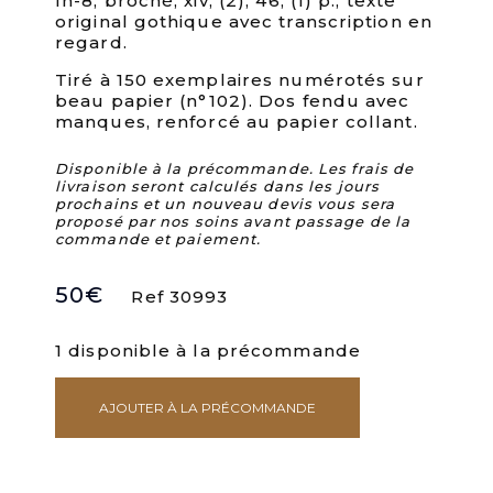
In-8, broché, xiv, (2), 46, (1) p., texte
original gothique avec transcription en
regard.
Tiré à 150 exemplaires numérotés sur
beau papier (n°102). Dos fendu avec
manques, renforcé au papier collant.
Disponible à la précommande. Les frais de
livraison seront calculés dans les jours
prochains et un nouveau devis vous sera
proposé par nos soins avant passage de la
commande et paiement.
50
€
Ref 30993
1 disponible à la précommande
AJOUTER À LA PRÉCOMMANDE
quantité
de
La
comtesse