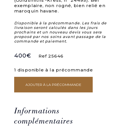
(Goldsmiths’-Kress, n° 24495). Bel
exemplaire, non rogné, bien relié en
maroquin havane.
Disponible à la précommande. Les frais de
livraison seront calculés dans les jours
prochains et un nouveau devis vous sera
proposé par nos soins avant passage de la
commande et paiement.
400
€
Ref 25646
1 disponible à la précommande
AJOUTER À LA PRÉCOMMANDE
quantité
de
Enquête
faite
par
Informations
ordre
du
complémentaires
parlement