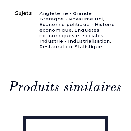
d'Angleterre
pour
Sujets
Angleterre - Grande
constater
Bretagne - Royaume Uni
,
les
Economie politique - Histoire
progrès
economique
,
Enquetes
de
economiques et sociales
,
l'industrie
Industrie - Industrialisation
,
en
Restauration
,
Statistique
France
et
dans
les
autres
pays
du
Produits similaires
continent.
Présenté
à
la
Chambre
du
Commerce
de