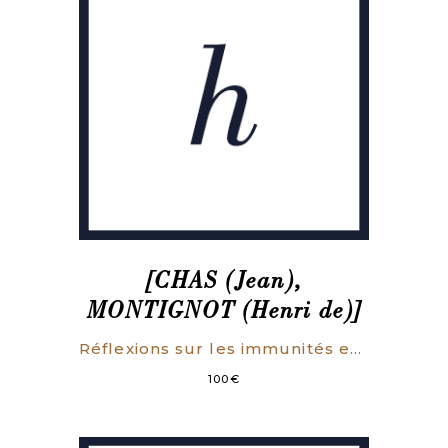
Paris.
[CHAS (Jean),
MONTIGNOT (Henri de)]
Réflexions sur les immunités ecclésiastiques considérées dans leurs rapports avec les maximes du droit public & l’intérêt national.
100
€