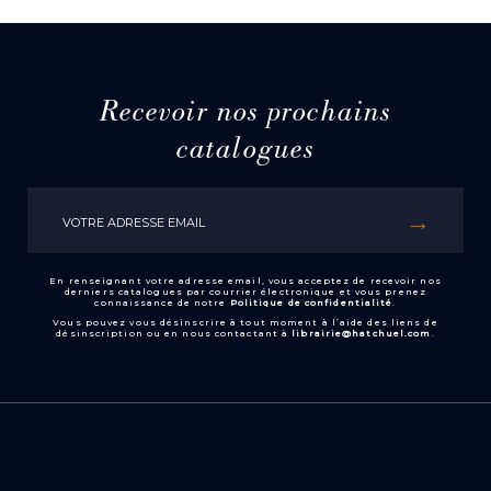
Recevoir nos prochains
catalogues
En renseignant votre adresse email, vous acceptez de recevoir nos
derniers catalogues par courrier électronique et vous prenez
connaissance de notre
Politique de confidentialité
.
Vous pouvez vous désinscrire à tout moment à l’aide des liens de
désinscription ou en nous contactant à
librairie@hatchuel.com
.