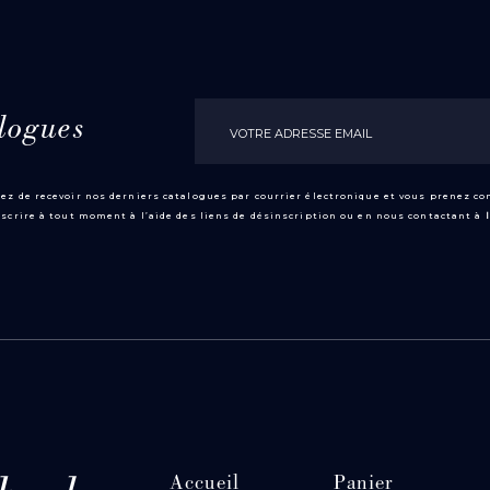
logues
ez de recevoir nos derniers catalogues par courrier électronique et vous prenez c
scrire à tout moment à l’aide des liens de désinscription ou en nous contactant à
Accueil
Panier