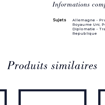
(1938-
Informations com
1939).
Pièces
relatives
Sujets
Allemagne - Pr
aux
Royaume Uni
,
P
événements
Diplomatie - Tr
et
Republique
aux
négociations
qui
ont
précédé
l'ouverture
des
Produits similaires
hostilités
entre
l'Allemagne
d'une
part,
la
Pologne,
la
Grande-