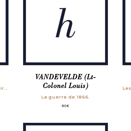
Bretagne
et
la
France
d'autre
part.
VANDEVELDE (Lt-
Colonel Louis)
Monsieur Thiers contre l’Empire, la Guerre, la Commune (1869-1871).
La guerre de 1866.
80
€