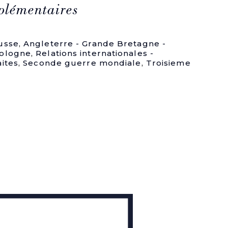
plémentaires
usse
,
Angleterre - Grande Bretagne -
ologne
,
Relations internationales -
aites
,
Seconde guerre mondiale
,
Troisieme