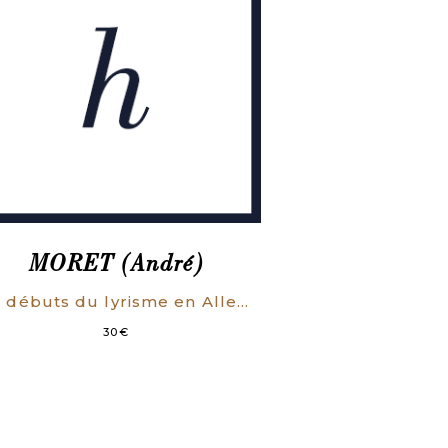
MORET (André)
Les débuts du lyrisme en Allemagne (des origines à 1350).
30
€