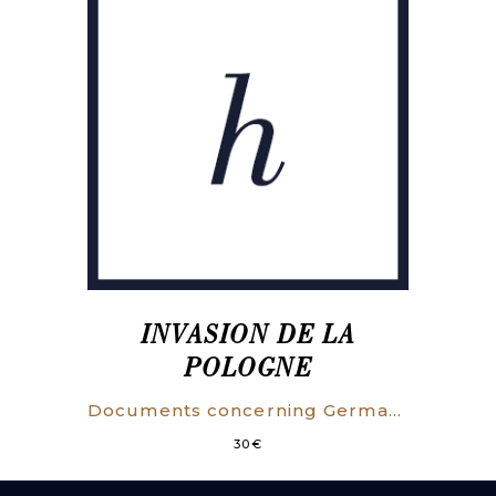
INVASION DE LA
POLOGNE
Documents concerning German-Polish relations and the outbreak of hostilities between Great Britain and Germany on September 3, 1939. Miscellaneous N° 9 (1939).
30
€