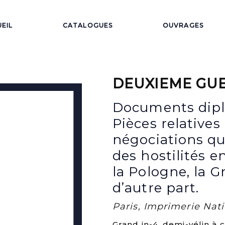
EIL
CATALOGUES
OUVRAGES
DEUXIEME GU
Documents dipl
Pièces relative
négociations qu
des hostilités e
la Pologne, la 
d’autre part.
Paris, Imprimerie Nati
Grand in-4, demi-vélin à 