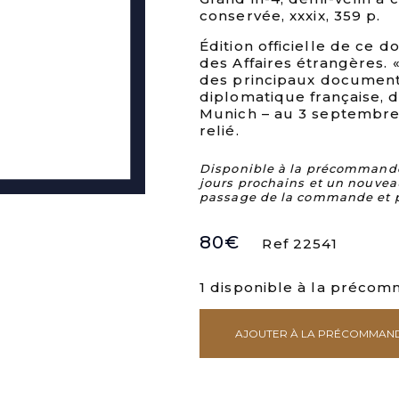
conservée, xxxix, 359 p.
Édition officielle de ce 
des Affaires étrangères. 
des principaux documents
diplomatique française, 
Munich – au 3 septembre 
relié.
Disponible à la précommande. 
jours prochains et un nouvea
passage de la commande et 
80
€
Ref 22541
1 disponible à la préco
AJOUTER À LA PRÉCOMMAN
quantité
de
Documents
diplomatiques