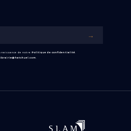
onnaissance de notre
Politique de confidentialité
.
librairie@hatchuel.com
.