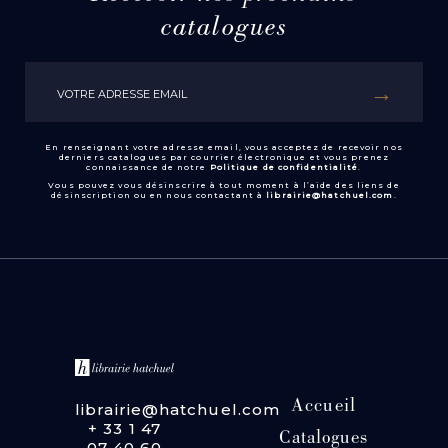
catalogues
En renseignant votre adresse email, vous acceptez de recevoir nos
derniers catalogues par courrier électronique et vous prenez
connaissance de notre
Politique de confidentialité
.
Vous pouvez vous désinscrire à tout moment à l’aide des liens de
désinscription ou en nous contactant à
librairie@hatchuel.com
.
Accueil
librairie@hatchuel.com
+ 33 1 47
Catalogues
07 40 60