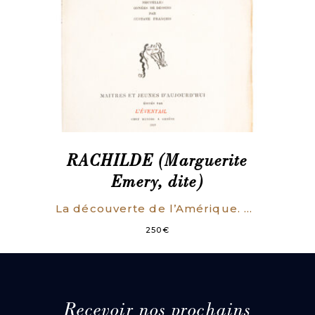
RACHILDE (Marguerite
Emery, dite)
La découverte de l’Amérique. Nouvelles ornées de dessins par Gustave François. (ENVOI AUTOGRAPHE SIGNE).
250
€
Recevoir nos prochains