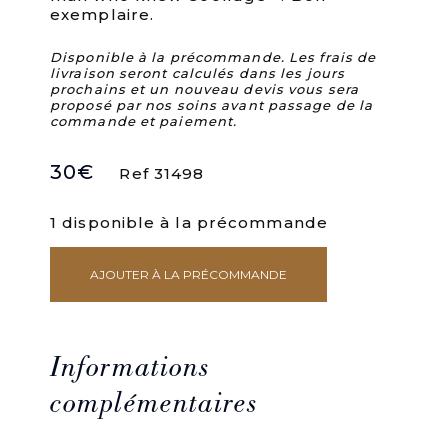
exemplaire.
Disponible à la précommande. Les frais de
livraison seront calculés dans les jours
prochains et un nouveau devis vous sera
proposé par nos soins avant passage de la
commande et paiement.
30
€
Ref 31498
1 disponible à la précommande
AJOUTER À LA PRÉCOMMANDE
quantité
de
Der
Mann
der
Informations
den
Präsidenten
complémentaires
kannte
oder