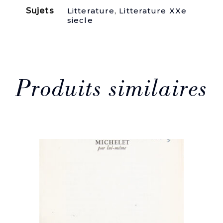
Gemüt
Sujets
Litterature
,
Litterature XXe
und
siecle
Seele
des
staatserhaltenden
Bürgers
Lowell
Schmaltz.
Produits similaires