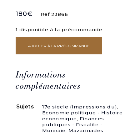
180
€
Ref 23866
1 disponible à la précommande
AJOUTER À LA PRÉCOMMANDE
quantité
de
Catéchisme
des
Partisans
Informations
ou
Résolutions
complémentaires
théologiques,
touchant
l'Imposition,
Sujets
17e siecle (Impressions du)
,
Levées
Economie politique - Histoire
&
economique
,
Finances
Employ
publiques - Fiscalite -
des
Monnaie
,
Mazarinades
Finances.
Dressé