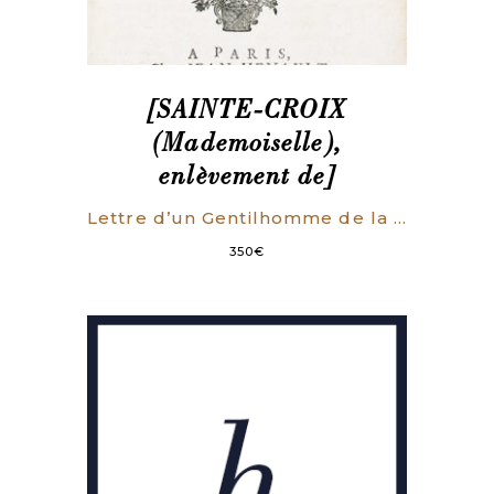
[SAINTE-CROIX
(Mademoiselle),
enlèvement de]
Lettre d’un Gentilhomme de la Cour, A un Seigneur qui est à l’Armée, touchant l’attentat commis aux Filles Dieu à Paris, En la personne de Madamoiselle [sic] de Sainte Croix, & toute la suite des procédures dont on a usé contre-elle.
350
€