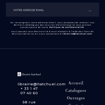
En renseignant votre adresse email, vous acceptez de recevoir nos
derniers catalogues par courrier électronique et vous prenez
connaissance de notre
Politique de confidentialité
.
Vous pouvez vous désinscrire à tout moment à l’aide des liens de
désinscription ou en nous contactant à
librairie@hatchuel.com
.
Accueil
librairie@hatchuel.com
+ 33 1 47
Catalogues
07 40 60
Ouvrages
58 rue