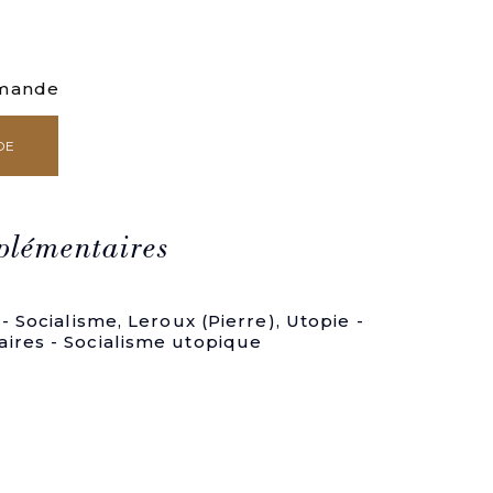
mmande
DE
plémentaires
 - Socialisme
,
Leroux (Pierre)
,
Utopie -
ires - Socialisme utopique