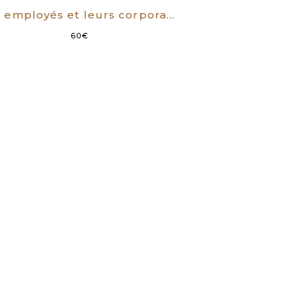
Les employés et leurs corporations. Étude sur leur fonction économique et sociale.
60
€