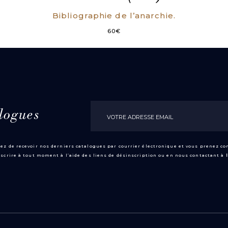
Bibliographie de l’anarchie.
60
€
logues
ez de recevoir nos derniers catalogues par courrier électronique et vous prenez c
scrire à tout moment à l’aide des liens de désinscription ou en nous contactant à