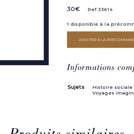
30
€
Ref 33614
1 disponible à la préco
AJOUTER À LA PRÉCOMMAN
quantité
de
Aux
origines
du
Informations com
socialisme
français:
Pierre
Sujets
Histoire sociale
Leroux
Voyages imagina
et
ses
premiers
écrits
(1824-
1830).