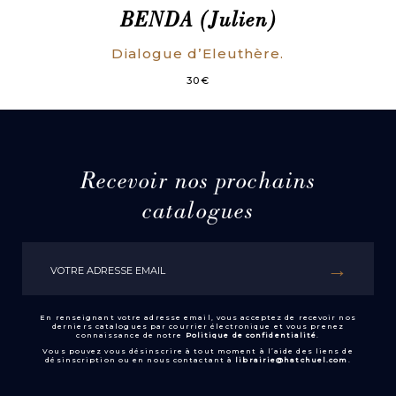
BENDA (Julien)
Dialogue d’Eleuthère.
30
€
Recevoir nos prochains
catalogues
En renseignant votre adresse email, vous acceptez de recevoir nos
derniers catalogues par courrier électronique et vous prenez
connaissance de notre
Politique de confidentialité
.
Vous pouvez vous désinscrire à tout moment à l’aide des liens de
désinscription ou en nous contactant à
librairie@hatchuel.com
.