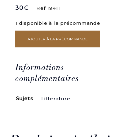
30
€
Ref 19411
1 disponible à la précommande
AJOUTER À LA PRÉCOMMANDE
quantité
de
Âmes
et
thèmes
Informations
romantiques.
complémentaires
Sujets
Litterature