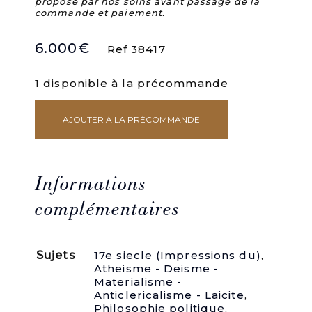
proposé par nos soins avant passage de la
commande et paiement.
6.000
€
Ref 38417
1 disponible à la précommande
AJOUTER À LA PRÉCOMMANDE
quantité
de
1-
[SPINOZA
(Baruch)].
Informations
Reflexions
curieuses
complémentaires
d'un
Esprit
Des-
Sujets
17e siecle (Impressions du)
,
Intéressé
Atheisme - Deisme -
sur
Materialisme -
les
Anticlericalisme - Laicite
,
matières
Philosophie politique
,
les