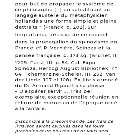
pour but de propager le système de
ce philosophe (…) en substituant au
langage austère du métaphysicien
hollandais une forme simple et pleine
dattraits » (Franck, p. 202). Sur
limportance décisive de ce recueil
dans la propagation du spinozisme en
France, cf. P. Vernière, Spinoza et la
pensée française, p. 373 sq. (Brunet, II,
1209. Fürst, III, p. 54. Cat. Expo.
Spinoza, Herzog August Bibliothek, n°
64. Tchemerzine-Scheler, III, 232. Van
der Linde, 107 et 108). Ex-libris armorié
du Dr Armand Ripault à sa devise
« D’espérer servir ». Très bel
exemplaire, exceptionnelle réunion en
reliure de maroquin de l’époque orné
à la fanfare.
Disponible à la précommande. Les frais de
livraison seront calculés dans les jours
prochains et un nouveau devis vous sera