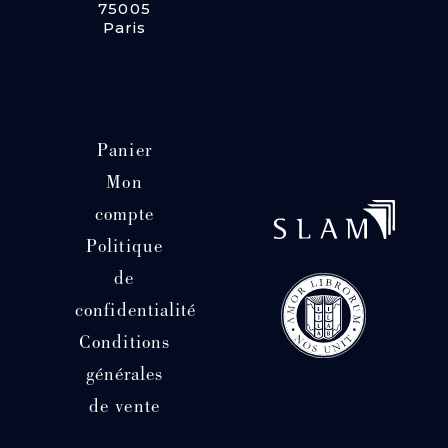
p.
75005
3-
Paris
OROBIO
(Isaac).
Certamen
Philosophicum
(...).
Amsterdam,
Panier
1703.
[-387],
Mon
483,
(2)
compte
p.
de
Politique
tables.
de
confidentialité
Conditions
générales
de vente