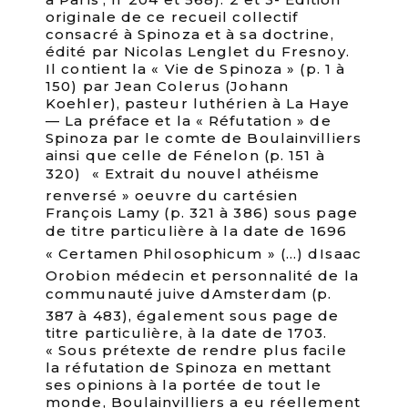
originale de ce recueil collectif
consacré à Spinoza et à sa doctrine,
édité par Nicolas Lenglet du Fresnoy.
Il contient la « Vie de Spinoza » (p. 1 à
150) par Jean Colerus (Johann
Koehler), pasteur luthérien à La Haye
— La préface et la « Réfutation » de
Spinoza par le comte de Boulainvilliers
ainsi que celle de Fénelon (p. 151 à
320)  « Extrait du nouvel athéisme
renversé » oeuvre du cartésien
François Lamy (p. 321 à 386) sous page
de titre particulière à la date de 1696 
« Certamen Philosophicum » (…) dIsaac
Orobion médecin et personnalité de la
communauté juive dAmsterdam (p.
387 à 483), également sous page de
titre particulière, à la date de 1703.
« Sous prétexte de rendre plus facile
la réfutation de Spinoza en mettant
ses opinions à la portée de tout le
monde, Boulainvilliers a eu réellement