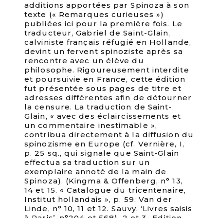
additions apportées par Spinoza à son
texte (« Remarques curieuses »)
publiées ici pour la première fois. Le
traducteur, Gabriel de Saint-Glain,
calviniste français réfugié en Hollande,
devint un fervent spinoziste après sa
rencontre avec un élève du
philosophe. Rigoureusement interdite
et poursuivie en France, cette édition
fut présentée sous pages de titre et
adresses différentes afin de détourner
la censure. La traduction de Saint-
Glain, « avec des éclaircissements et
un commentaire inestimable »,
contribua directement à la diffusion du
spinozisme en Europe (cf. Vernière, I,
p. 25 sq., qui signale que Saint-Glain
effectua sa traduction sur un
exemplaire annoté de la main de
Spinoza). (Kingma & Offenberg, n° 13,
14 et 15. « Catalogue du tricentenaire,
Institut hollandais », p. 59. Van der
Linde, n° 10, 11 et 12. Sauvy, ‘Livres saisis
à Paris’, n°204 et 568). 2 et 3- Edition