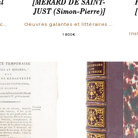
l
[MÉRARD DE SAINT-
JUST (Simon-Pierre)]
Bouclier d’estat et de justice contre le dessein manifestement découvert de la Monarchie Universelle, Sous le vain pretexte des pretentions de la Reyne de France.
Oeuvres galantes et littéraires par Mme de Palmareze [i.e. Mérard de Saint-Just].
1.800
€