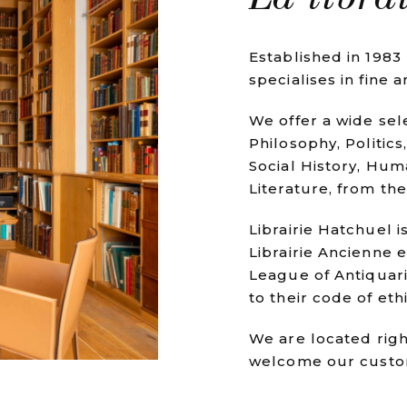
Established in 1983
specialises in fine 
We offer a wide sele
Philosophy, Politic
Social History, Huma
Literature, from th
Librairie Hatchuel 
Librairie Ancienne 
League of Antiquar
to their code of ethi
We are located right
welcome our custo