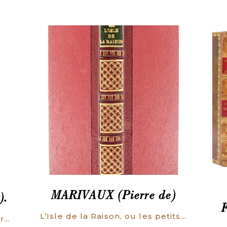
MARIVAUX (Pierre de)
).
L’Isle de la Raison, ou les petits hommes. Comédie en trois actes.
.לְשׁוֹן לִמּוּדִים. Perfectissima Hebraea grammatica, commodo admodum ordine in tres libros distincta. Quorum primus simpliciora tantum docet: secundus perfectiora & graviora paulo: Tertius difficillima quaeque absolutissime & accuratissime tradit.