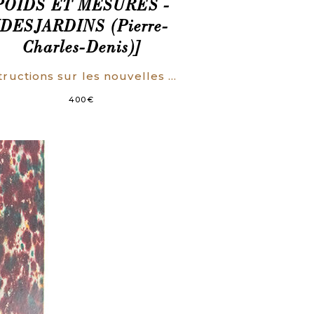
POIDS ET MESURES -
[DESJARDINS (Pierre-
Charles-Denis)]
Instructions sur les nouvelles mesures, les nouveaux poids, et les nouvelles monnaies.
400
€