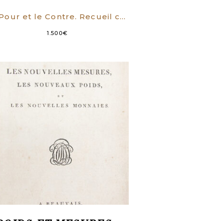
Le Pour et le Contre. Recueil complet des opinions prononcées à l’Assemblée Conventionnelle, dans le Procès de Louis XVI. On y a joint toutes les pièces authentiques de la Procédure.
1.500
€