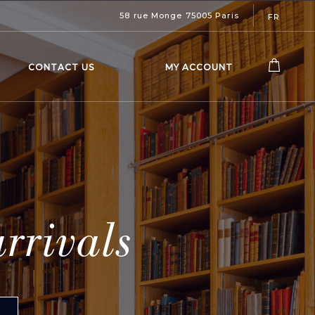
58 rue Monge 75005 Paris
FR
CONTACT US
MY ACCOUNT
rrivals