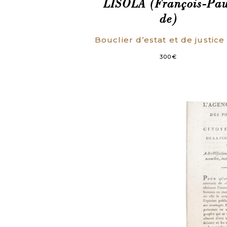
LISOLA (François-Pau
de)
300
€