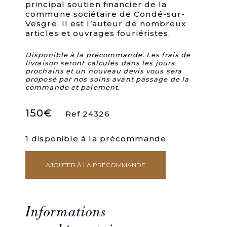
principal soutien financier de la
commune sociétaire de Condé-sur-
Vesgre. Il est l’auteur de nombreux
articles et ouvrages fouriéristes.
Disponible à la précommande. Les frais de
livraison seront calculés dans les jours
prochains et un nouveau devis vous sera
proposé par nos soins avant passage de la
commande et paiement.
150
€
Ref 24326
1 disponible à la précommande
AJOUTER À LA PRÉCOMMANDE
quantité
de
1-
DUCLOS
(Dr
Informations
Henri)