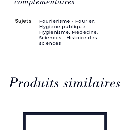
et
complémentaires
BOUTEILLER
Fils
(Dr
Sujets
Fourierisme - Fourier
,
Jules-
Hygiene publique -
Édouard).
Hygienisme
,
Medecine
,
Traité
Sciences - Histoire des
d'Hygiène
sciences
populaire.
Rouen,
Imp.
D.
Brière,
1852.
84
Produits similaires
p.
2-
CHANDELUX
(Dr
Louis).
Manuel
de
l'allaitement
et