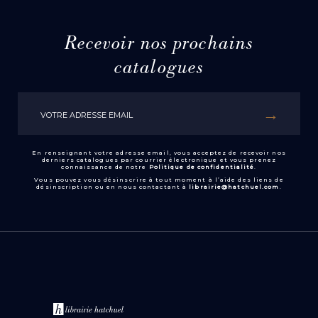
Recevoir nos prochains
catalogues
En renseignant votre adresse email, vous acceptez de recevoir nos
derniers catalogues par courrier électronique et vous prenez
connaissance de notre
Politique de confidentialité
.
Vous pouvez vous désinscrire à tout moment à l’aide des liens de
désinscription ou en nous contactant à
librairie@hatchuel.com
.