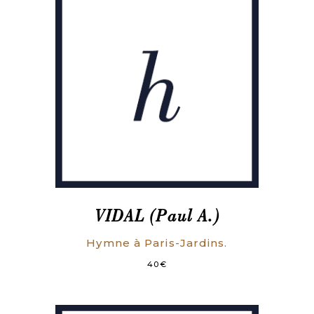
et
de
fortifier
la
santé.
Paris,
Baillière,
1856.
83
p.
VIDAL (Paul A.)
Hymne à Paris-Jardins.
40
€