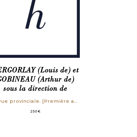
RGORLAY (Louis de) et
GOBINEAU (Arthur de)
sous la direction de
Revue provinciale. [Première année vol. 1, n°1 (15 sept. 1848) – vol. 2, [n° 12] (août 1849) Complet].
250
€