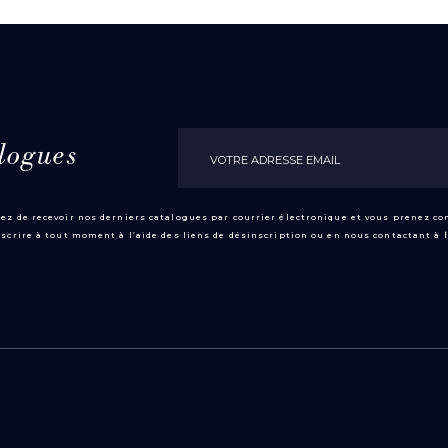
logues
ez de recevoir nos derniers catalogues par courrier électronique et vous prenez c
scrire à tout moment à l’aide des liens de désinscription ou en nous contactant à