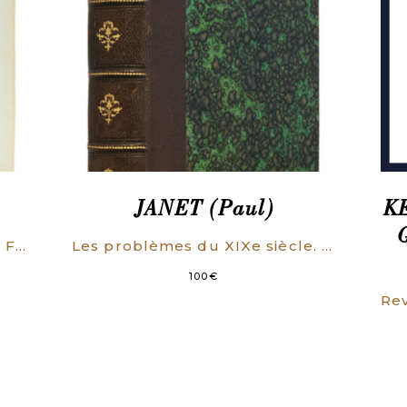
JANET (Paul)
KE
Histoire des idées sociales en France (ENVOI DE l’AUTEUR).
Les problèmes du XIXe siècle. La politique – La littérature – La science – La philosophie – La religion.
100
€