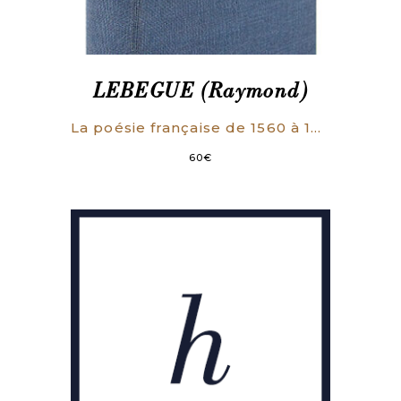
LEBEGUE (Raymond)
La poésie française de 1560 à 1630. I- De Ronsard à Malherbe. II- Malherbe et son temps. (2 TOMES BIEN RELIES).
60
€