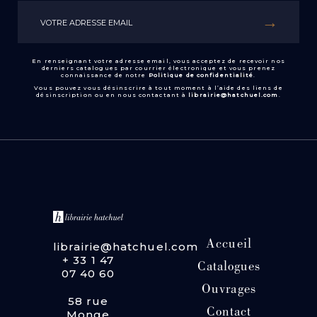
En renseignant votre adresse email, vous acceptez de recevoir nos
derniers catalogues par courrier électronique et vous prenez
connaissance de notre
Politique de confidentialité
.
Vous pouvez vous désinscrire à tout moment à l’aide des liens de
désinscription ou en nous contactant à
librairie@hatchuel.com
.
Accueil
librairie@hatchuel.com
+ 33 1 47
Catalogues
07 40 60
Ouvrages
58 rue
Contact
Monge