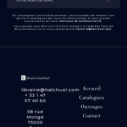
En renseignant votre adresse email, vous acceptez de recevoir nos
derniers catalogues par courrier électronique et vous prenez
connaissance de notre
Politique de confidentialité
.
Vous pouvez vous désinscrire à tout moment à l’aide des liens de
désinscription ou en nous contactant à
librairie@hatchuel.com
.
Accueil
librairie@hatchuel.com
+ 33 1 47
Catalogues
07 40 60
Ouvrages
58 rue
Contact
Monge
75005