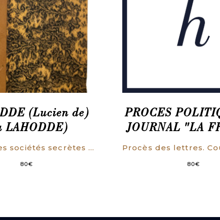
DDE (Lucien de)
PROCES POLITI
u LAHODDE)
JOURNAL "LA F
Histoire des sociétés secrètes et du parti Républicain de 1830 à 1848. Louis-Philippe et la Révolution du Février, portraits, scènes de conspirations, faits inconnus.
80
€
80
€