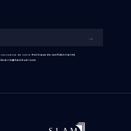
onnaissance de notre
Politique de confidentialité
.
librairie@hatchuel.com
.