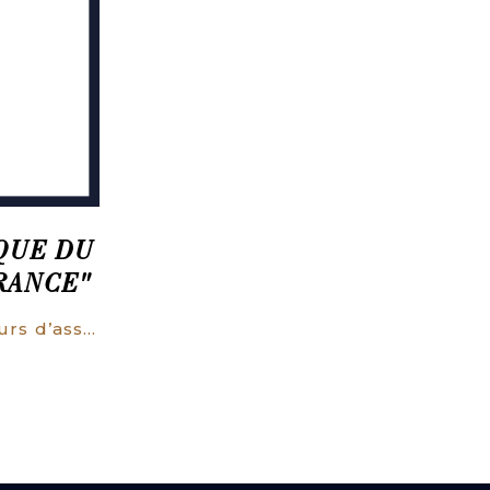
QUE DU
RANCE"
Procès des lettres. Cours d’assises de la Seine du 24 avril 1841.