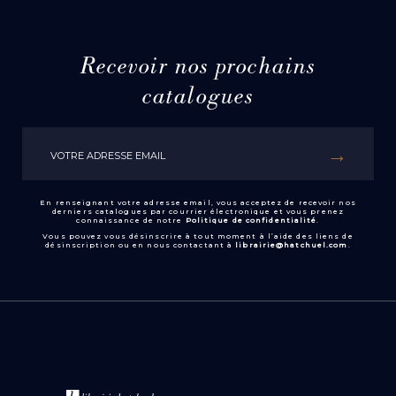
Recevoir nos prochains
catalogues
En renseignant votre adresse email, vous acceptez de recevoir nos
derniers catalogues par courrier électronique et vous prenez
connaissance de notre
Politique de confidentialité
.
Vous pouvez vous désinscrire à tout moment à l’aide des liens de
désinscription ou en nous contactant à
librairie@hatchuel.com
.