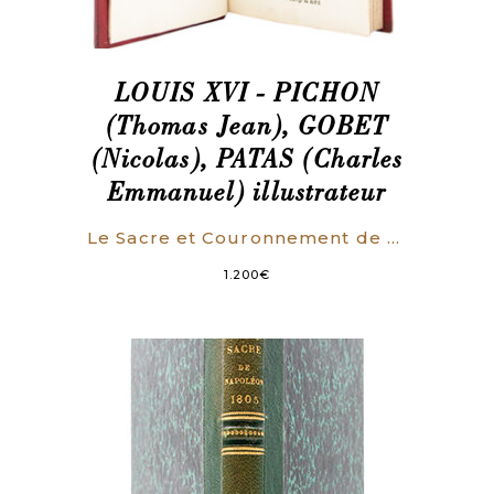
LOUIS XVI - PICHON
(Thomas Jean), GOBET
(Nicolas), PATAS (Charles
Emmanuel) illustrateur
Le Sacre et Couronnement de Louis XVI, Roi de France et de Navarre, Dans l’Église de Reims, le 11 juin 1775 ; Précédé de Recherches sur le Sacre des Rois de France, depuis Clovis jusqu’à Louis XVI ; Et Suivi d’un Journal Historique de ce qui s’est passé à cette auguste Cérémonie. Enrichi d’un très grand nombre de Figures en taille-douce, gravées par le Sieur Pattas, avec leurs explications. (COMPLET)
1.200
€