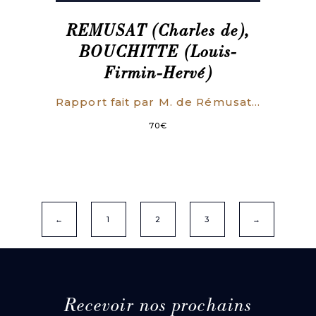
REMUSAT (Charles de),
BOUCHITTE (Louis-
Firmin-Hervé)
Rapport fait par M. de Rémusat au nom de la section de philosophie, sur le mémoire intitulé : ‘De la notion de Dieu dans ses rapports avec l’imagination et la sensibilité’ par M. Bouchitté lu dans les séances des 2, 16, 23 juillet et 6 août 1842. [Suivi de] Mémoire sur la Notion de dieu dans ses rapports avec l’imagination et la sensibilité.
70
€
←
1
2
3
→
Recevoir nos prochains