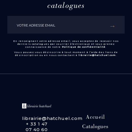
catalogues
En renseignant votre adresse email, vous acceptez de recevoir nos
derniers catalogues par courrier électronique et vous prenez
connaissance de notre
Politique de confidentialité
.
Vous pouvez vous désinscrire à tout moment à l’aide des liens de
désinscription ou en nous contactant à
librairie@hatchuel.com
.
Accueil
librairie@hatchuel.com
+ 33 1 47
Catalogues
07 40 60