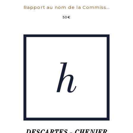
Rapport au nom de la Commission spéciale chargée de l’examen des délibérations de la Chambre des Députés, en date des 19 septembre et 11 octobre 1814, relatives aux amendements proposés par la Chambre des Pairs, sur la Résolution du 27 août, concernant la Liste civile et la dotation de la Couronne. Chambre des Pairs de France. Séance du mardi 18 octobre 1814.
50
€