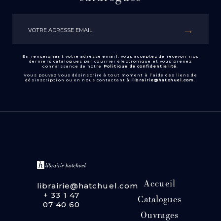
En renseignant votre adresse email, vous acceptez de recevoir nos
derniers catalogues par courrier électronique et vous prenez
connaissance de notre
Politique de confidentialité
.
Vous pouvez vous désinscrire à tout moment à l’aide des liens de
désinscription ou en nous contactant à
librairie@hatchuel.com
.
Accueil
librairie@hatchuel.com
+ 33 1 47
Catalogues
07 40 60
Ouvrages