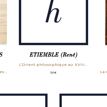
S
ETIEMBLE (René)
L’Orient philosophique au XVIIIe siècle. Deuxième partie : missionnaires et philosophes. (ENVOI DE L’AUTEUR).
1- Correspondances échangées le 16 mai 1930, entre le comte de Martel, ambassadeur et ministre de la République française en Chine et Chengting T. Wang, ministre chinois des affaires étrangère (…). 2- Convention réglant les rapports entre la France et la Chine relativement à l’Indochine française et aux provinces chinoises limitrophes.
50
€