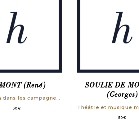
MONT (René)
SOULIE DE M
(Georges)
Révolution dans les campagnes chinoises.
30
€
50
€