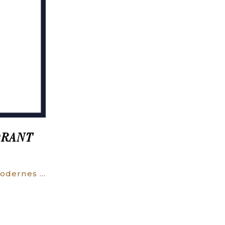
ORANT
Théâtre et musique modernes en Chine. Avec une étude technique de la Musique chinoise et transcriptions pour piano par André Gailhard.