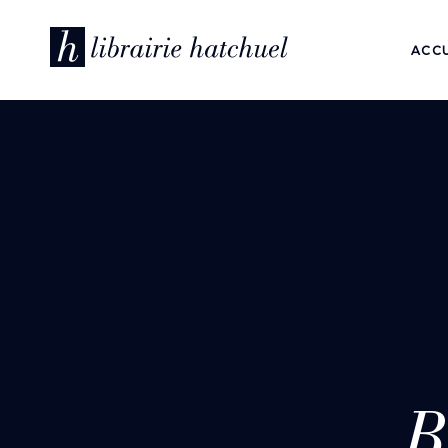
ACCU
B