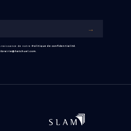
onnaissance de notre
Politique de confidentialité
.
librairie@hatchuel.com
.