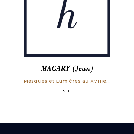
MACARY (Jean)
Masques et Lumières au XVIIIe siècle : André-François Deslandes «citoyen-philosophe» (1689-1757),
50
€