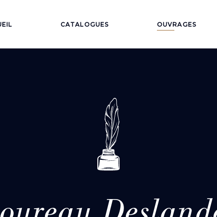
EIL
CATALOGUES
OUVRAGES
oureau Desland