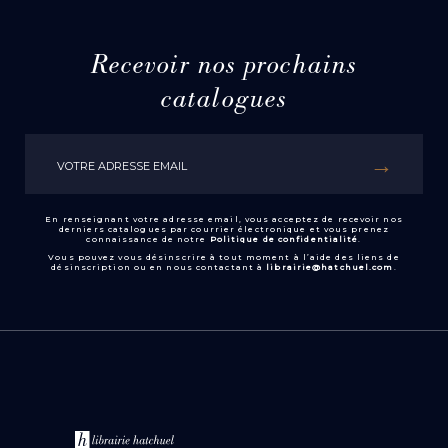
Recevoir nos prochains
catalogues
En renseignant votre adresse email, vous acceptez de recevoir nos
derniers catalogues par courrier électronique et vous prenez
connaissance de notre
Politique de confidentialité
.
Vous pouvez vous désinscrire à tout moment à l’aide des liens de
désinscription ou en nous contactant à
librairie@hatchuel.com
.