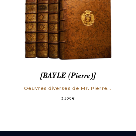
[BAYLE (Pierre)]
Oeuvres diverses de Mr. Pierre Bayle (…); Contenant tout ce que cet Auteur a publié sur des matières de Théologie, de Philosophie, de Critique, d’Histoire, & de Littérature ; excepté son Dictionnaire Historique et Critique. Nouvelle édition considérablement augmentée, où l’on trouvera plusieurs Ouvrages du même Auteur, qui n’ont point encore été imprimez.
3.500
€