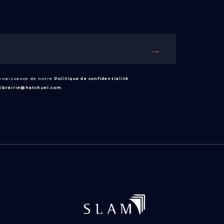
onnaissance de notre
Politique de confidentialité
.
librairie@hatchuel.com
.