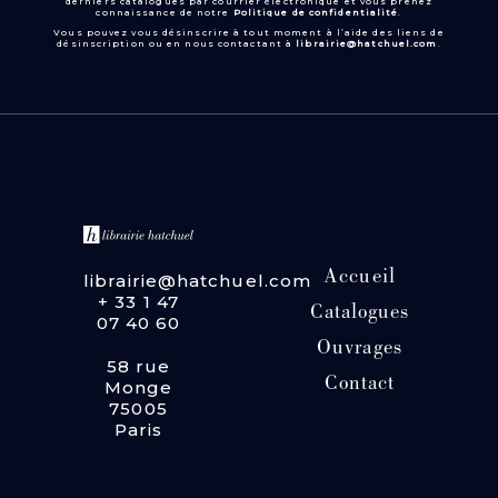
derniers catalogues par courrier électronique et vous prenez
connaissance de notre
Politique de confidentialité
.
Vous pouvez vous désinscrire à tout moment à l’aide des liens de
désinscription ou en nous contactant à
librairie@hatchuel.com
.
Accueil
librairie@hatchuel.com
+ 33 1 47
Catalogues
07 40 60
Ouvrages
58 rue
Contact
Monge
75005
Paris