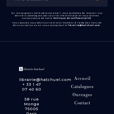
En renseignant votre adresse email, vous acceptez de recevoir nos
derniers catalogues par courrier électronique et vous prenez
connaissance de notre
Politique de confidentialité
.
Vous pouvez vous désinscrire à tout moment à l’aide des liens de
désinscription ou en nous contactant à
librairie@hatchuel.com
.
Accueil
librairie@hatchuel.com
+ 33 1 47
Catalogues
07 40 60
Ouvrages
58 rue
Contact
Monge
75005
Paris