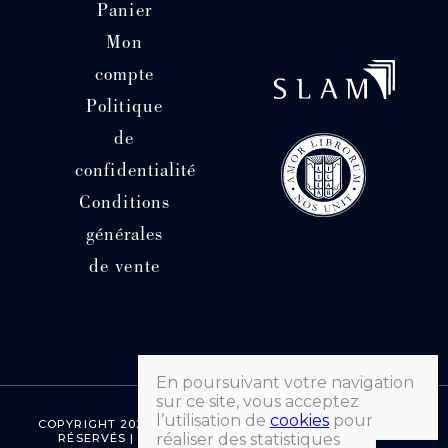
Panier
Mon
compte
Politique
de
confidentialité
Conditions
générales
de vente
En poursuivant votre navigation
sur ce site, vous acceptez
l’utilisation de
cookies
pour
COPYRIGHT 2026 © LIBRAIRIE HATCHUEL | TOUS DROITS
réaliser des statistiques
RÉSERVÉS | FAIT AVEC ♡ PAR MORGANE SEVENET