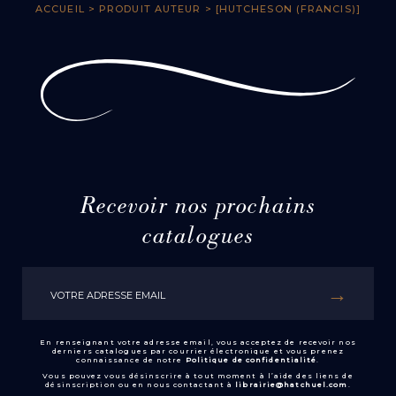
ACCUEIL
> PRODUIT AUTEUR > [HUTCHESON (FRANCIS)]
Recevoir nos prochains
catalogues
En renseignant votre adresse email, vous acceptez de recevoir nos
derniers catalogues par courrier électronique et vous prenez
connaissance de notre
Politique de confidentialité
.
Vous pouvez vous désinscrire à tout moment à l’aide des liens de
désinscription ou en nous contactant à
librairie@hatchuel.com
.