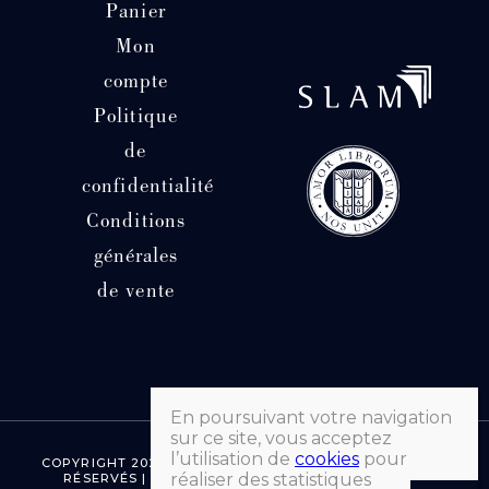
Panier
Mon
compte
Politique
de
confidentialité
Conditions
générales
de vente
En poursuivant votre navigation
sur ce site, vous acceptez
l’utilisation de
cookies
pour
COPYRIGHT 2026 © LIBRAIRIE HATCHUEL | TOUS DROITS
réaliser des statistiques
RÉSERVÉS | FAIT AVEC ♡ PAR MORGANE SEVENET