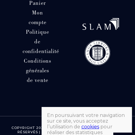
Panier
Mon
compte
Politique
de
confidentialité
Conditions
générales
de vente
En poursuivant votre navigation
sur ce site, vous acceptez
l’utilisation de
cookies
pour
COPYRIGHT 2026 © LIBRAIRIE HATCHUEL | TOUS DROITS
réaliser des statistiques
RÉSERVÉS | FAIT AVEC ♡ PAR MORGANE SEVENET