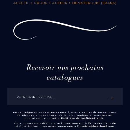
ACCUEIL
> PRODUIT AUTEUR > HEMSTERHUIS (FRANS)
Recevoir nos prochains
catalogues
En renseignant votre adresse email, vous acceptez de recevoir nos
derniers catalogues par courrier électronique et vous prenez
connaissance de notre
Politique de confidentialité
.
Vous pouvez vous désinscrire à tout moment à l’aide des liens de
désinscription ou en nous contactant à
librairie@hatchuel.com
.