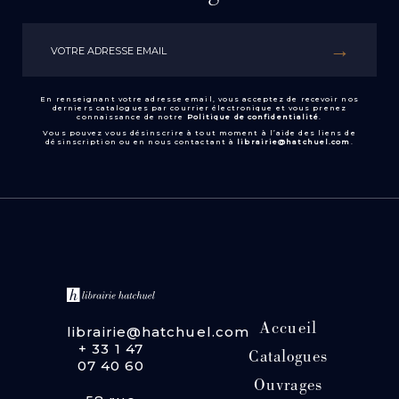
En renseignant votre adresse email, vous acceptez de recevoir nos
derniers catalogues par courrier électronique et vous prenez
connaissance de notre
Politique de confidentialité
.
Vous pouvez vous désinscrire à tout moment à l’aide des liens de
désinscription ou en nous contactant à
librairie@hatchuel.com
.
Accueil
librairie@hatchuel.com
+ 33 1 47
Catalogues
07 40 60
Ouvrages