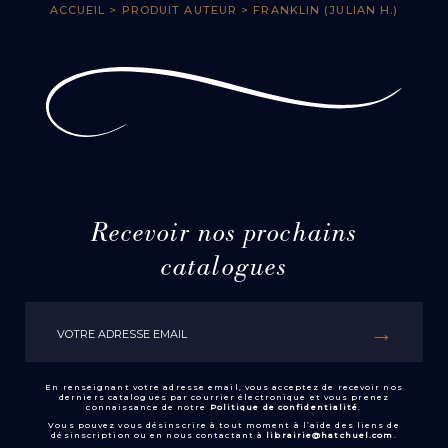
ACCUEIL
> PRODUIT AUTEUR > FRANKLIN (JULIAN H.)
Recevoir nos prochains
catalogues
En renseignant votre adresse email, vous acceptez de recevoir nos
derniers catalogues par courrier électronique et vous prenez
connaissance de notre
Politique de confidentialité
.
Vous pouvez vous désinscrire à tout moment à l’aide des liens de
désinscription ou en nous contactant à
librairie@hatchuel.com
.