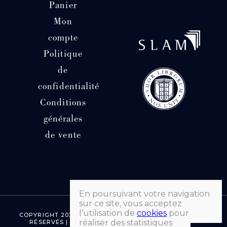
Panier
Mon
compte
Politique
de
confidentialité
Conditions
générales
de vente
En poursuivant votre navigation
sur ce site, vous acceptez
l’utilisation de
cookies
pour
COPYRIGHT 2026 © LIBRAIRIE HATCHUEL | TOUS DROITS
réaliser des statistiques
RÉSERVÉS | FAIT AVEC ♡ PAR MORGANE SEVENET