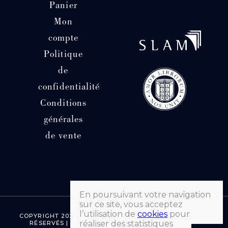
Panier
Mon
compte
Politique
de
confidentialité
Conditions
générales
de vente
En poursuivant votre navigation
sur ce site, vous acceptez
l’utilisation de
cookies
pour
COPYRIGHT 2026 © LIBRAIRIE HATCHUEL | TOUS DROITS
réaliser des statistiques
RÉSERVÉS | FAIT AVEC ♡ PAR MORGANE SEVENET