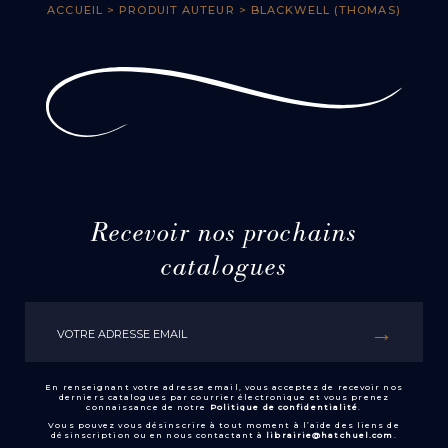
ACCUEIL
> PRODUIT AUTEUR > BLACKWELL (THOMAS)
Recevoir nos prochains
catalogues
En renseignant votre adresse email, vous acceptez de recevoir nos
derniers catalogues par courrier électronique et vous prenez
connaissance de notre
Politique de confidentialité
.
Vous pouvez vous désinscrire à tout moment à l’aide des liens de
désinscription ou en nous contactant à
librairie@hatchuel.com
.